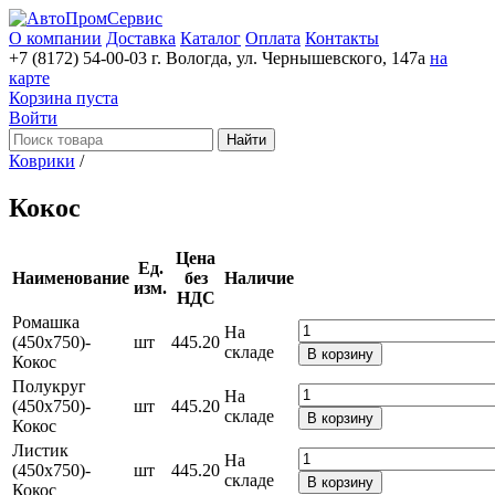
О компании
Доставка
Каталог
Оплата
Контакты
+7 (8172) 54-00-03
г. Вологда, ул. Чернышевского, 147а
на
карте
Корзина пуста
Войти
Найти
Коврики
/
Кокос
Цена
Ед.
Наименование
без
Наличие
изм.
НДС
Ромашка
На
(450х750)-
шт
445.20
складе
В корзину
Кокос
Полукруг
На
(450х750)-
шт
445.20
складе
В корзину
Кокос
Листик
На
(450х750)-
шт
445.20
складе
В корзину
Кокос