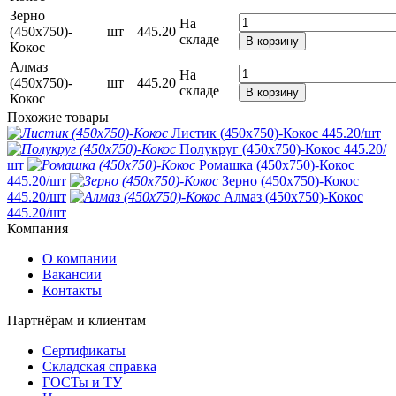
Зерно
На
(450х750)-
шт
445.20
складе
В корзину
Кокос
Алмаз
На
(450х750)-
шт
445.20
складе
В корзину
Кокос
Похожие товары
Листик (450х750)-Кокос
445.20
/шт
Полукруг (450х750)-Кокос
445.20
/
шт
Ромашка (450х750)-Кокос
445.20
/шт
Зерно (450х750)-Кокос
445.20
/шт
Алмаз (450х750)-Кокос
445.20
/шт
Компания
О компании
Вакансии
Контакты
Партнёрам и клиентам
Сертификаты
Складская справка
ГОСТы и ТУ