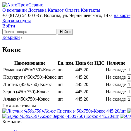
О компании
Доставка
Каталог
Оплата
Контакты
+7 (8172) 54-00-03
г. Вологда, ул. Чернышевского, 147а
на карте
Корзина пуста
Войти
Найти
Коврики
/
Кокос
Наименование
Ед. изм.
Цена без НДС
Наличие
Ромашка (450х750)-Кокос
шт
445.20
На складе
Полукруг (450х750)-Кокос
шт
445.20
На складе
Листик (450х750)-Кокос
шт
445.20
На складе
Зерно (450х750)-Кокос
шт
445.20
На складе
Алмаз (450х750)-Кокос
шт
445.20
На складе
Похожие товары
Листик (450х750)-Кокос
445.20
/шт
Зерно (450х750)-Кокос
445.20
/шт
Компания