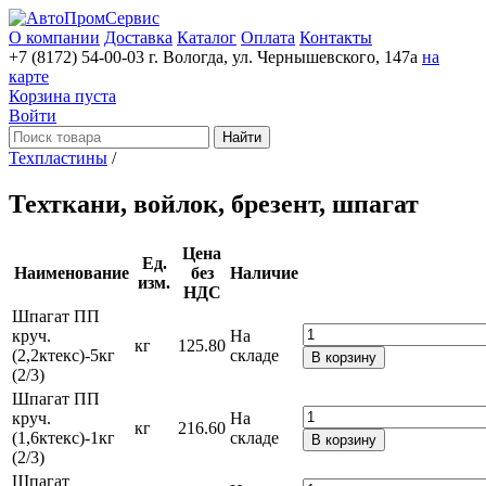
О компании
Доставка
Каталог
Оплата
Контакты
+7 (8172) 54-00-03
г. Вологда, ул. Чернышевского, 147а
на
карте
Корзина пуста
Войти
Найти
Техпластины
/
Техткани, войлок, брезент, шпагат
Цена
Ед.
Наименование
без
Наличие
изм.
НДС
Шпагат ПП
круч.
На
кг
125.80
(2,2ктекс)-5кг
складе
В корзину
(2/3)
Шпагат ПП
круч.
На
кг
216.60
(1,6ктекс)-1кг
складе
В корзину
(2/3)
Шпагат