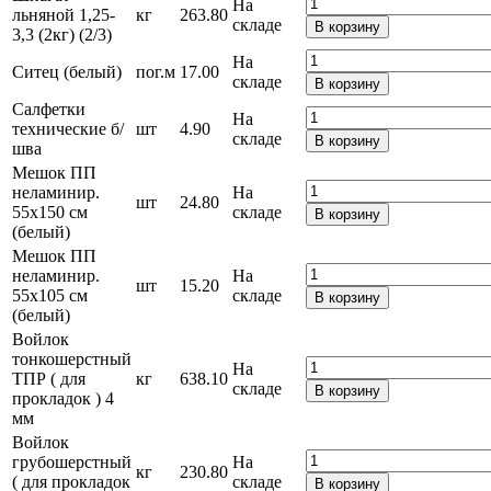
На
льняной 1,25-
кг
263.80
складе
В корзину
3,3 (2кг) (2/3)
На
Ситец (белый)
пог.м
17.00
складе
В корзину
Салфетки
На
технические б/
шт
4.90
складе
В корзину
шва
Мешок ПП
неламинир.
На
шт
24.80
55х150 см
складе
В корзину
(белый)
Мешок ПП
неламинир.
На
шт
15.20
55х105 см
складе
В корзину
(белый)
Войлок
тонкошерстный
На
ТПР ( для
кг
638.10
складе
В корзину
прокладок ) 4
мм
Войлок
грубошерстный
На
кг
230.80
( для прокладок
складе
В корзину