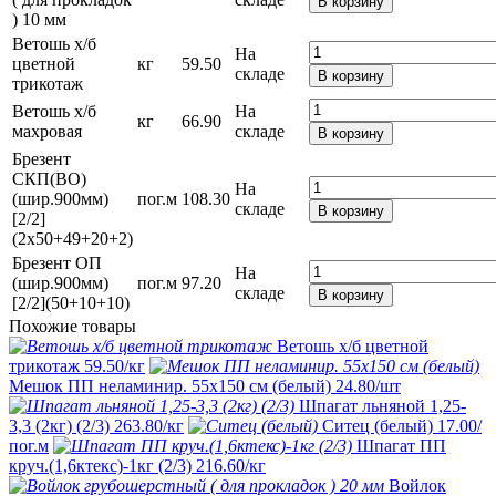
В корзину
) 10 мм
Ветошь х/б
На
цветной
кг
59.50
складе
В корзину
трикотаж
Ветошь х/б
На
кг
66.90
махровая
складе
В корзину
Брезент
СКП(ВО)
На
(шир.900мм)
пог.м
108.30
складе
В корзину
[2/2]
(2х50+49+20+2)
Брезент ОП
На
(шир.900мм)
пог.м
97.20
складе
В корзину
[2/2](50+10+10)
Похожие товары
Ветошь х/б цветной
трикотаж
59.50
/кг
Мешок ПП неламинир. 55х150 см (белый)
24.80
/шт
Шпагат льняной 1,25-
3,3 (2кг) (2/3)
263.80
/кг
Ситец (белый)
17.00
/
пог.м
Шпагат ПП
круч.(1,6ктекс)-1кг (2/3)
216.60
/кг
Войлок