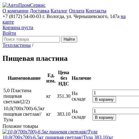
О компании
Доставка
Каталог
Оплата
Контакты
+7 (8172) 54-00-03
г. Вологда, ул. Чернышевского, 147а
на
карте
Корзина пуста
Войти
Найти
Техпластины
/
Пищевая пластина
Цена
Ед.
Наименование
без
Наличие
изм.
НДС
5,0 Пластина
На
пищевая
кг
351.30
складе
В корзину
светлая/(2/2)
10,0(700х700)-6,5кг
На
пищевая светлая//
кг
383.10
складе
В корзину
Тула
Похожие товары
10,0(700х700)-6,5кг пищевая светлая//Тула
383.10
/кг