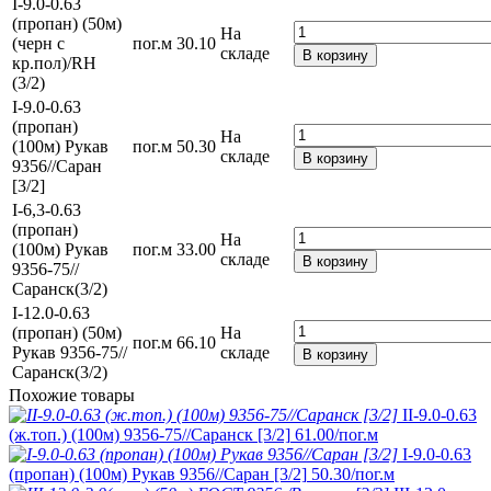
I-9.0-0.63
(пропан) (50м)
На
(черн с
пог.м
30.10
складе
В корзину
кр.пол)/RH
(3/2)
I-9.0-0.63
(пропан)
На
(100м) Рукав
пог.м
50.30
складе
В корзину
9356//Саран
[3/2]
I-6,3-0.63
(пропан)
На
(100м) Рукав
пог.м
33.00
складе
В корзину
9356-75//
Саранск(3/2)
I-12.0-0.63
(пропан) (50м)
На
пог.м
66.10
Рукав 9356-75//
складе
В корзину
Саранск(3/2)
Похожие товары
II-9.0-0.63
(ж.топ.) (100м) 9356-75//Саранск [3/2]
61.00
/пог.м
I-9.0-0.63
(пропан) (100м) Рукав 9356//Саран [3/2]
50.30
/пог.м