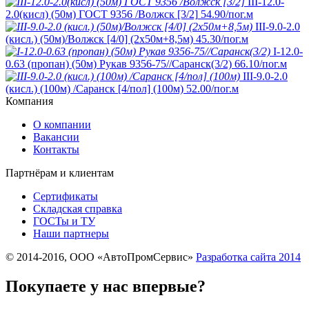
III-12.0-
2.0(кисл) (50м) ГОСТ 9356 /Волжск [3/2]
54.90
/пог.м
III-9.0-2.0
(кисл.) (50м)/Волжск [4/0] (2х50м+8,5м)
45.30
/пог.м
I-12.0-
0.63 (пропан) (50м) Рукав 9356-75//Саранск(3/2)
66.10
/пог.м
III-9.0-2.0
(кисл.) (100м) /Саранск [4/пол] (100м)
52.00
/пог.м
Компания
О компании
Вакансии
Контакты
Партнёрам и клиентам
Сертификаты
Складская справка
ГОСТы и ТУ
Наши партнеры
© 2014-2016, ООО «АвтоПромСервис»
Разработка сайта
2014
Покупаете у нас впервые?