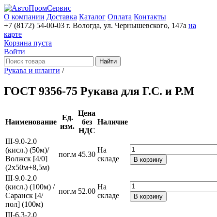
О компании
Доставка
Каталог
Оплата
Контакты
+7 (8172) 54-00-03
г. Вологда, ул. Чернышевского, 147а
на
карте
Корзина пуста
Войти
Найти
Рукава и шланги
/
ГОСТ 9356-75 Рукава для Г.С. и Р.М
Цена
Ед.
Наименование
без
Наличие
изм.
НДС
III-9.0-2.0
(кисл.) (50м)/
На
пог.м
45.30
Волжск [4/0]
складе
В корзину
(2х50м+8,5м)
III-9.0-2.0
(кисл.) (100м) /
На
пог.м
52.00
Саранск [4/
складе
В корзину
пол] (100м)
III-6.3-2.0