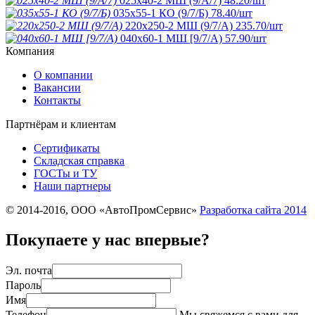
025х40-2 МШ (9/А/7)
48.20
/шт
035х55-1 КО (9/7/Б)
78.40
/шт
220х250-2 МШ (9/7/А)
235.70
/шт
040х60-1 МШ [9/7/А)
57.90
/шт
Компания
О компании
Вакансии
Контакты
Партнёрам и клиентам
Сертификаты
Складская справка
ГОСТы и ТУ
Наши партнеры
© 2014-2016, ООО «АвтоПромСервис»
Разработка сайта
2014
Покупаете у нас впервые?
Эл. почта
Пароль
Имя
Телефон
Мы свяжемся с вами для