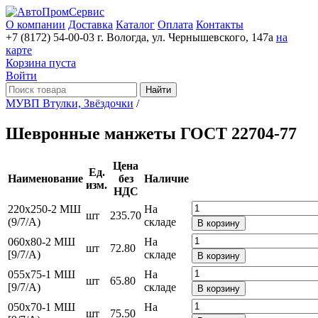
О компании
Доставка
Каталог
Оплата
Контакты
+7 (8172) 54-00-03
г. Вологда, ул. Чернышевского, 147а
на
карте
Корзина пуста
Войти
Найти
МУВП Втулки, Звёздочки
/
Шевронные манжеты ГОСТ 22704-77
Цена
Ед.
Наименование
без
Наличие
изм.
НДС
220х250-2 МШ
На
шт
235.70
(9/7/А)
складе
В корзину
060х80-2 МШ
На
шт
72.80
[9/7/А)
складе
В корзину
055х75-1 МШ
На
шт
65.80
[9/7/А)
складе
В корзину
050х70-1 МШ
На
шт
75.50