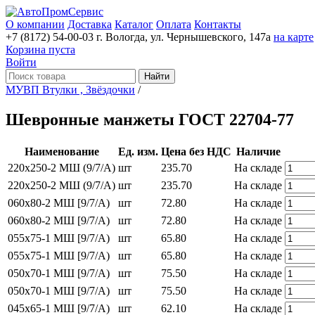
О компании
Доставка
Каталог
Оплата
Контакты
+7 (8172) 54-00-03
г. Вологда, ул. Чернышевского, 147а
на карте
Корзина пуста
Войти
Найти
МУВП Втулки , Звёздочки
/
Шевронные манжеты ГОСТ 22704-77
Наименование
Ед. изм.
Цена без НДС
Наличие
220х250-2 МШ (9/7/А)
шт
235.70
На складе
220х250-2 МШ (9/7/А)
шт
235.70
На складе
060х80-2 МШ [9/7/А)
шт
72.80
На складе
060х80-2 МШ [9/7/А)
шт
72.80
На складе
055х75-1 МШ [9/7/А)
шт
65.80
На складе
055х75-1 МШ [9/7/А)
шт
65.80
На складе
050х70-1 МШ [9/7/А)
шт
75.50
На складе
050х70-1 МШ [9/7/А)
шт
75.50
На складе
045х65-1 МШ [9/7/А)
шт
62.10
На складе