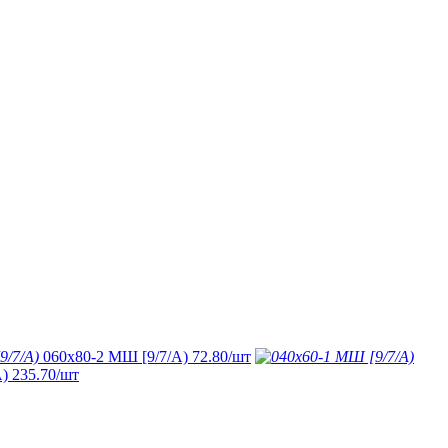
060х80-2 МШ [9/7/А)
72.80
/шт
А)
235.70
/шт