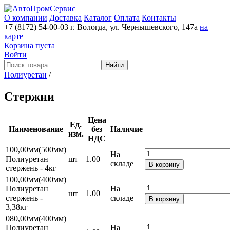
О компании
Доставка
Каталог
Оплата
Контакты
+7 (8172) 54-00-03
г. Вологда, ул. Чернышевского, 147а
на
карте
Корзина пуста
Войти
Найти
Полиуретан
/
Стержни
Цена
Ед.
Наименование
без
Наличие
изм.
НДС
100,00мм(500мм)
На
Полиуретан
шт
1.00
складе
В корзину
стержень - 4кг
100,00мм(400мм)
Полиуретан
На
шт
1.00
стержень -
складе
В корзину
3,38кг
080,00мм(400мм)
Полиуретан
На