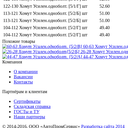
122-130 Хомут Усилен.одноболт. [5/1/Г]
шт
52.60
113-121 Хомут Усилен.одноболт. [5/2/Б]
шт
51.00
113-121 Хомут Усилен.одноболт. [5/2/Б]
шт
51.00
104-112 Хомут Усилен.одноболт. [5/2/Г]
шт
49.40
104-112 Хомут Усилен.одноболт. [5/2/Г]
шт
49.40
Похожие товары
60-63 Хомут Усилен.од
26-28 Хомут Усилен.одн
44-47 Хомут Усилен.од
Компания
О компании
Вакансии
Контакты
Партнёрам и клиентам
Сертификаты
Складская справка
ГОСТы и ТУ
Наши партнеры
© 2014-2016, ООО «АвтоПромСервис»
Разработка сайта
2014