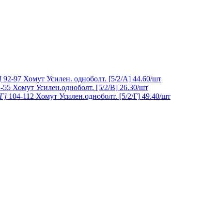
92-97 Хомут Усилен. одноболт. [5/2/А]
44.60
/шт
-55 Хомут Усилен.одноболт. [5/2/В]
26.30
/шт
104-112 Хомут Усилен.одноболт. [5/2/Г]
49.40
/шт