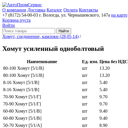
О компании
Доставка
Каталог
Оплата
Контакты
+7 (8172) 54-00-03
г. Вологда, ул. Чернышевского, 147а
на карте
Корзина пуста
Войти
Найти
Хомут, соединение, камлоки (28,05,14)
/
Хомут усиленный одноболтовый
Наименование
Ед. изм.
Цена без НДС
80-100 Хомут [5/1/В]
шт
13.20
80-100 Хомут [5/1/В]
шт
13.20
8-16 Хомут [5/1/В]
шт
5.40
8-16 Хомут [5/1/В]
шт
5.40
70-90 Хомут [5/1/Г]
шт
9.70
70-90 Хомут [5/1/Г]
шт
9.70
60-80 Хомут [5/1/В]
шт
9.40
60-80 Хомут [5/1/В]
шт
9.40
50-70 Хомут [5/1/A]
шт
8.90