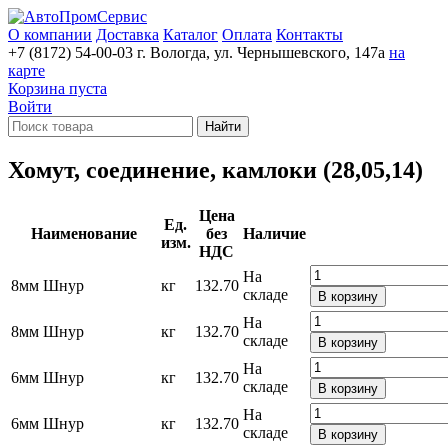
О компании
Доставка
Каталог
Оплата
Контакты
+7 (8172) 54-00-03
г. Вологда, ул. Чернышевского, 147а
на
карте
Корзина пуста
Войти
Найти
Хомут, соединение, камлоки (28,05,14)
Цена
Ед.
Наименование
без
Наличие
изм.
НДС
На
8мм Шнур
кг
132.70
складе
В корзину
На
8мм Шнур
кг
132.70
складе
В корзину
На
6мм Шнур
кг
132.70
складе
В корзину
На
6мм Шнур
кг
132.70
складе
В корзину