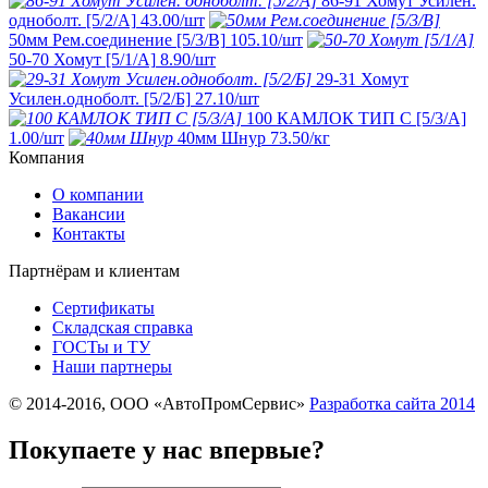
86-91 Хомут Усилен.
одноболт. [5/2/А]
43.00
/шт
50мм Рем.соединение [5/3/В]
105.10
/шт
50-70 Хомут [5/1/A]
8.90
/шт
29-31 Хомут
Усилен.одноболт. [5/2/Б]
27.10
/шт
100 КАМЛОК ТИП С [5/3/A]
1.00
/шт
40мм Шнур
73.50
/кг
Компания
О компании
Вакансии
Контакты
Партнёрам и клиентам
Сертификаты
Складская справка
ГОСТы и ТУ
Наши партнеры
© 2014-2016, ООО «АвтоПромСервис»
Разработка сайта
2014
Покупаете у нас впервые?