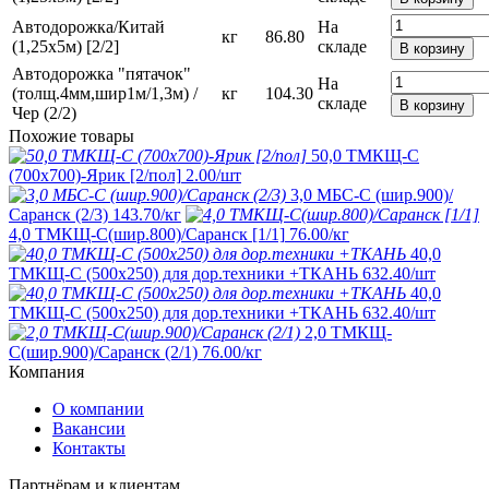
Автодорожка/Китай
На
кг
86.80
(1,25х5м) [2/2]
складе
В корзину
Автодорожка "пятачок"
На
(толщ.4мм,шир1м/1,3м) /
кг
104.30
складе
В корзину
Чер (2/2)
Похожие товары
50,0 ТМКЩ-С
(700х700)-Ярик [2/пол]
2.00
/шт
3,0 МБС-С (шир.900)/
Саранск (2/3)
143.70
/кг
4,0 ТМКЩ-С(шир.800)/Саранск [1/1]
76.00
/кг
40,0
ТМКЩ-С (500х250) для дор.техники +ТКАНЬ
632.40
/шт
40,0
ТМКЩ-С (500х250) для дор.техники +ТКАНЬ
632.40
/шт
2,0 ТМКЩ-
С(шир.900)/Саранск (2/1)
76.00
/кг
Компания
О компании
Вакансии
Контакты
Партнёрам и клиентам