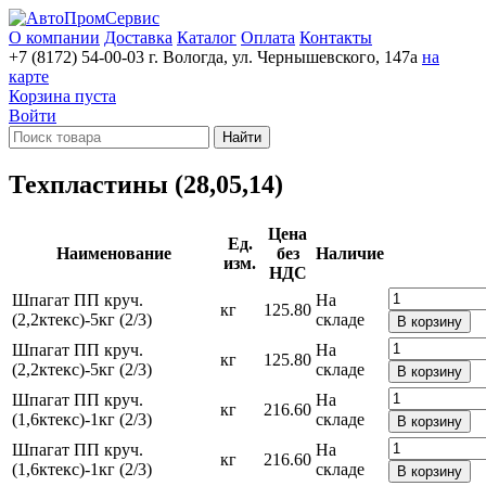
О компании
Доставка
Каталог
Оплата
Контакты
+7 (8172) 54-00-03
г. Вологда, ул. Чернышевского, 147а
на
карте
Корзина пуста
Войти
Найти
Техпластины (28,05,14)
Цена
Ед.
Наименование
без
Наличие
изм.
НДС
Шпагат ПП круч.
На
кг
125.80
(2,2ктекс)-5кг (2/3)
складе
В корзину
Шпагат ПП круч.
На
кг
125.80
(2,2ктекс)-5кг (2/3)
складе
В корзину
Шпагат ПП круч.
На
кг
216.60
(1,6ктекс)-1кг (2/3)
складе
В корзину
Шпагат ПП круч.
На
кг
216.60
(1,6ктекс)-1кг (2/3)
складе
В корзину