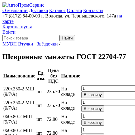
О компании
Доставка
Каталог
Оплата
Контакты
+7 (8172) 54-00-03
г. Вологда, ул. Чернышевского, 147а
на
карте
Корзина пуста
Войти
Найти
МУВП Втулки , Звёздочки
/
Шевронные манжеты ГОСТ 22704-77
Цена
Ед.
Наименование
без
Наличие
изм.
НДС
220х250-2 МШ
На
шт
235.70
(9/7/А)
складе
В корзину
220х250-2 МШ
На
шт
235.70
(9/7/А)
складе
В корзину
060х80-2 МШ
На
шт
72.80
[9/7/А)
складе
В корзину
060х80-2 МШ
На
шт
72.80