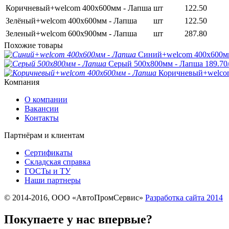
Коричневый+welcom 400х600мм - Лапша
шт
122.50
Зелёный+welcom 400х600мм - Лапша
шт
122.50
Зеленый+welcom 600х900мм - Лапша
шт
287.80
Похожие товары
Синий+welcom 400х600м
Серый 500х800мм - Лапша
189.70
Коричневый+welco
Компания
О компании
Вакансии
Контакты
Партнёрам и клиентам
Сертификаты
Складская справка
ГОСТы и ТУ
Наши партнеры
© 2014-2016, ООО «АвтоПромСервис»
Разработка сайта
2014
Покупаете у нас впервые?