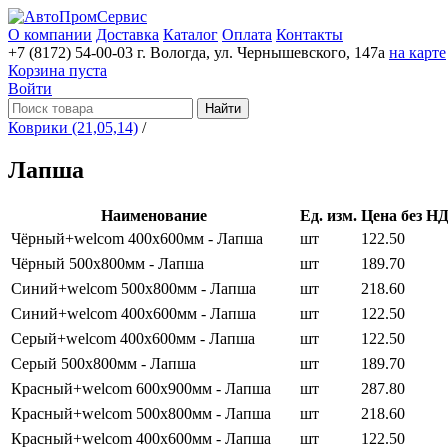
О компании
Доставка
Каталог
Оплата
Контакты
+7 (8172) 54-00-03
г. Вологда, ул. Чернышевского, 147а
на карте
Корзина пуста
Войти
Найти
Коврики (21,05,14)
/
Лапша
Наименование
Ед. изм.
Цена без Н
Чёрный+welcom 400х600мм - Лапша
шт
122.50
Чёрный 500х800мм - Лапша
шт
189.70
Синий+welcom 500х800мм - Лапша
шт
218.60
Синий+welcom 400х600мм - Лапша
шт
122.50
Серый+welcom 400х600мм - Лапша
шт
122.50
Серый 500х800мм - Лапша
шт
189.70
Красный+welcom 600х900мм - Лапша
шт
287.80
Красный+welcom 500х800мм - Лапша
шт
218.60
Красный+welcom 400х600мм - Лапша
шт
122.50