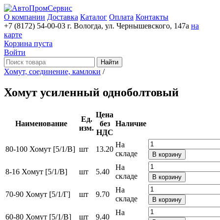
О компании
Доставка
Каталог
Оплата
Контакты
+7 (8172) 54-00-03
г. Вологда, ул. Чернышевского, 147а
на
карте
Корзина пуста
Войти
Найти
Хомут, соединение, камлоки
/
Хомут усиленный одноболтовый
Цена
Ед.
Наименование
без
Наличие
изм.
НДС
На
80-100 Хомут [5/1/В]
шт
13.20
складе
В корзину
На
8-16 Хомут [5/1/В]
шт
5.40
складе
В корзину
На
70-90 Хомут [5/1/Г]
шт
9.70
складе
В корзину
На
60-80 Хомут [5/1/В]
шт
9.40