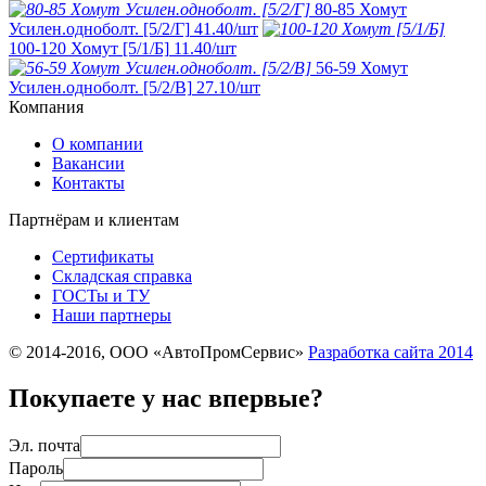
80-85 Хомут
Усилен.одноболт. [5/2/Г]
41.40
/шт
100-120 Хомут [5/1/Б]
11.40
/шт
56-59 Хомут
Усилен.одноболт. [5/2/В]
27.10
/шт
Компания
О компании
Вакансии
Контакты
Партнёрам и клиентам
Сертификаты
Складская справка
ГОСТы и ТУ
Наши партнеры
© 2014-2016, ООО «АвтоПромСервис»
Разработка сайта
2014
Покупаете у нас впервые?
Эл. почта
Пароль